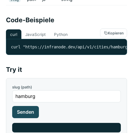
Code-Beispiele
Kopieren
curl
JavaScript
Python
curl "https://infranode.dev/api/v1/cities/hamburg/c
Try it
slug (path)
Senden