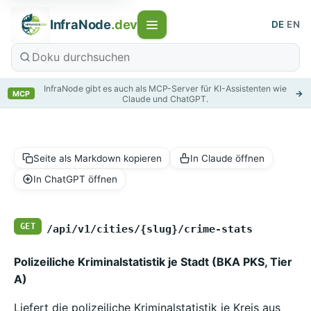
InfraNode
.dev
DE
|
EN
InfraNode gibt es auch als MCP-Server für KI-Assistenten wie
→
MCP
Claude und ChatGPT.
Seite als Markdown kopieren
In Claude öffnen
In ChatGPT öffnen
GET
/api/v1/cities/{slug}/crime-stats
Polizeiliche Kriminalstatistik je Stadt (BKA PKS, Tier
A)
Liefert die polizeiliche Kriminalstatistik je Kreis aus