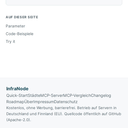
AUF DIESER SEITE
Parameter
Code-Beispiele
Try it
InfraNode
Quick-Start
Städte
MCP-Server
MCP-Vergleich
Changelog
Roadmap
Über
Impressum
Datenschutz
Kostenlos, ohne Werbung, barrierefrei. Betrieb auf Servern in
Deutschland und Finnland (EU). Quellcode öffentlich auf GitHub
(Apache-2.0).