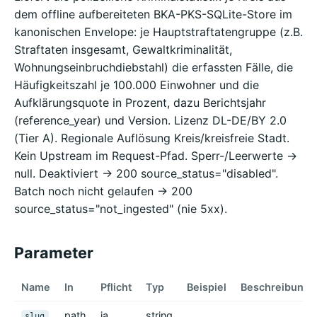
dem offline aufbereiteten BKA-PKS-SQLite-Store im
kanonischen Envelope: je Hauptstraftatengruppe (z.B.
Straftaten insgesamt, Gewaltkriminalität,
Wohnungseinbruchdiebstahl) die erfassten Fälle, die
Häufigkeitszahl je 100.000 Einwohner und die
Aufklärungsquote in Prozent, dazu Berichtsjahr
(reference_year) und Version. Lizenz DL-DE/BY 2.0
(Tier A). Regionale Auflösung Kreis/kreisfreie Stadt.
Kein Upstream im Request-Pfad. Sperr-/Leerwerte ->
null. Deaktiviert -> 200 source_status="disabled".
Batch noch nicht gelaufen -> 200
source_status="not_ingested" (nie 5xx).
Parameter
Name
In
Pflicht
Typ
Beispiel
Beschreibung
path
ja
string
slug