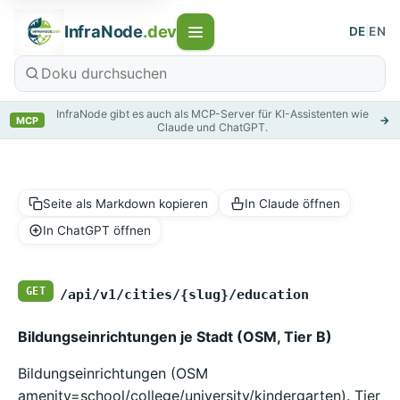
InfraNode
.dev
DE
|
EN
InfraNode gibt es auch als MCP-Server für KI-Assistenten wie
→
MCP
Claude und ChatGPT.
Seite als Markdown kopieren
In Claude öffnen
In ChatGPT öffnen
GET
/api/v1/cities/{slug}/education
Bildungseinrichtungen je Stadt (OSM, Tier B)
Bildungseinrichtungen (OSM
amenity=school/college/university/kindergarten). Tier