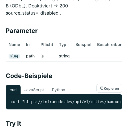
B (ODbL). Deaktiviert -> 200
source_status="disabled".
Parameter
Name
In
Pflicht
Typ
Beispiel
Beschreibung
path
ja
string
slug
Code-Beispiele
Kopieren
curl
JavaScript
Python
curl "https://infranode.dev/api/v1/cities/hamburg/e
Try it