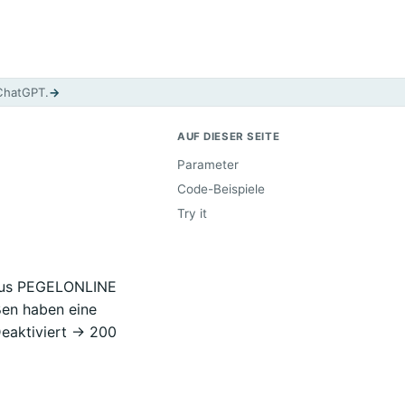
 ChatGPT.
→
AUF DIESER SEITE
Parameter
Code-Beispiele
Try it
t aus PEGELONLINE
ßen haben eine
eaktiviert -> 200