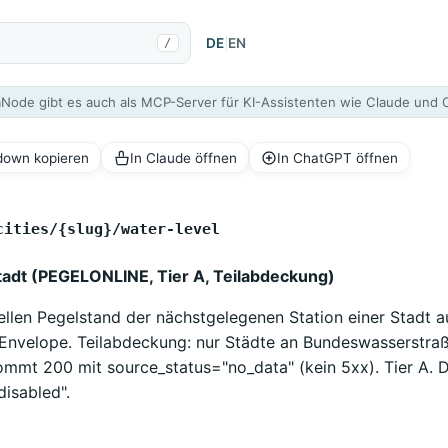
DE
|
EN
/
aNode gibt es auch als MCP-Server für KI-Assistenten wie Claude und
kdown kopieren
In Claude öffnen
In ChatGPT öffnen
cities/{slug}/water-level
tadt (PEGELONLINE, Tier A, Teilabdeckung)
uellen Pegelstand der nächstgelegenen Station einer Stad
Envelope. Teilabdeckung: nur Städte an Bundeswasserstra
ommt 200 mit source_status="no_data" (kein 5xx). Tier A. D
disabled".