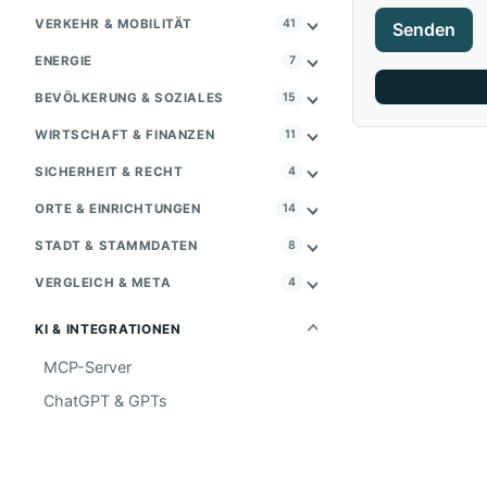
VERKEHR & MOBILITÄT
41
Senden
ENERGIE
7
BEVÖLKERUNG & SOZIALES
15
WIRTSCHAFT & FINANZEN
11
SICHERHEIT & RECHT
4
ORTE & EINRICHTUNGEN
14
STADT & STAMMDATEN
8
VERGLEICH & META
4
KI & INTEGRATIONEN
MCP-Server
ChatGPT & GPTs
PROJEKT