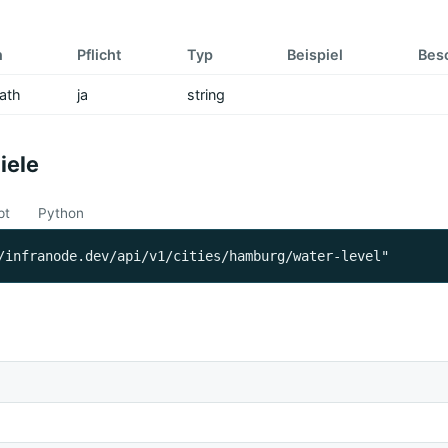
n
Pflicht
Typ
Beispiel
Bes
ath
ja
string
iele
pt
Python
/infranode.dev/api/v1/cities/hamburg/water-level"