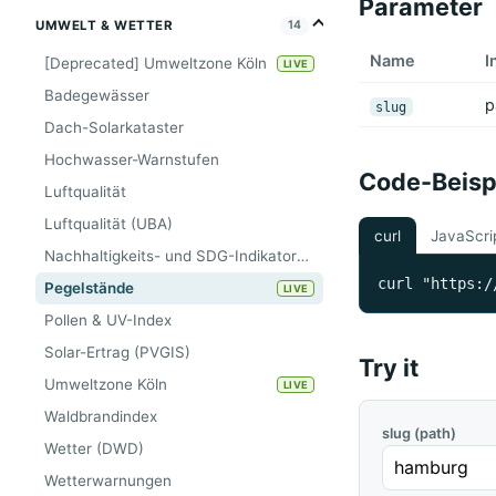
Parameter
UMWELT & WETTER
14
Name
I
[Deprecated] Umweltzone Köln
LIVE
Badegewässer
p
slug
Dach-Solarkataster
Hochwasser-Warnstufen
Code-Beisp
Luftqualität
Luftqualität (UBA)
curl
JavaScri
Nachhaltigkeits- und SDG-Indikatoren als Zeitreihe (Wegweiser, Tier A)
curl "https:/
Pegelstände
LIVE
Pollen & UV-Index
Solar-Ertrag (PVGIS)
Try it
Umweltzone Köln
LIVE
Waldbrandindex
slug (path)
Wetter (DWD)
Wetterwarnungen