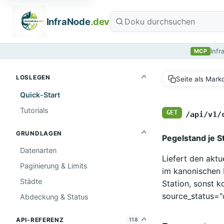
InfraNode
.dev
Infr
MCP
LOSLEGEN
Seite als Mar
Quick-Start
Tutorials
GET
/api/v1/
GRUNDLAGEN
Pegelstand je S
Datenarten
Liefert den akt
Paginierung & Limits
im kanonischen 
Städte
Station, sonst k
source_status="
Abdeckung & Status
API-REFERENZ
118