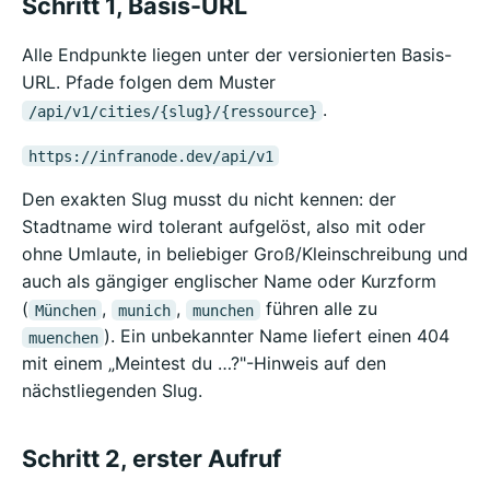
Schritt 1, Basis-URL
Alle Endpunkte liegen unter der versionierten Basis-
URL. Pfade folgen dem Muster
.
/api/v1/cities/{slug}/{ressource}
https://infranode.dev/api/v1
Den exakten Slug musst du nicht kennen: der
Stadtname wird tolerant aufgelöst, also mit oder
ohne Umlaute, in beliebiger Groß/Kleinschreibung und
auch als gängiger englischer Name oder Kurzform
(
,
,
führen alle zu
München
munich
munchen
). Ein unbekannter Name liefert einen 404
muenchen
mit einem „Meintest du …?"-Hinweis auf den
nächstliegenden Slug.
Schritt 2, erster Aufruf