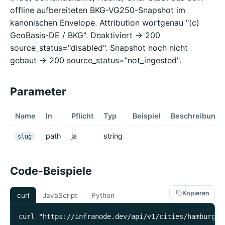
offline aufbereiteten BKG-VG250-Snapshot im
kanonischen Envelope. Attribution wortgenau "(c)
GeoBasis-DE / BKG". Deaktiviert -> 200
source_status="disabled". Snapshot noch nicht
gebaut -> 200 source_status="not_ingested".
Parameter
Name
In
Pflicht
Typ
Beispiel
Beschreibung
path
ja
string
slug
Code-Beispiele
Kopieren
curl
JavaScript
Python
curl "https://infranode.dev/api/v1/cities/hamburg/g