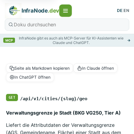
InfraNode
.dev
DE
|
EN
InfraNode gibt es auch als MCP-Server für KI-Assistenten wie
→
MCP
Claude und ChatGPT.
Seite als Markdown kopieren
In Claude öffnen
In ChatGPT öffnen
GET
/api/v1/cities/{slug}/geo
Verwaltungsgrenze je Stadt (BKG VG250, Tier A)
Liefert die Attributdaten der Verwaltungsgrenze
(AGS, Gemeindename, Fläche) einer Stadt aus dem