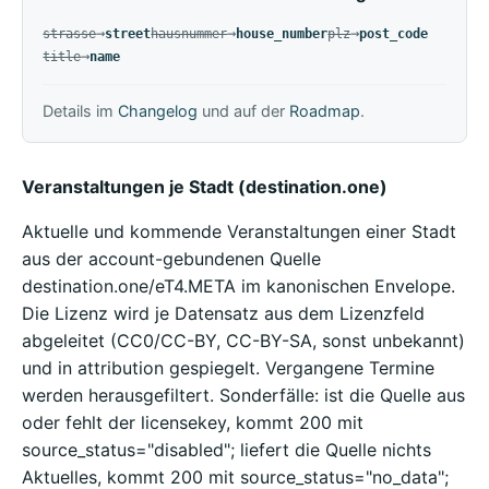
ersetzt durch
→
ersetzt durch
→
ersetzt durch
→
strasse
street
hausnummer
house_number
plz
post_code
ersetzt durch
→
title
name
Details im
Changelog
und auf der
Roadmap
.
Veranstaltungen je Stadt (destination.one)
Aktuelle und kommende Veranstaltungen einer Stadt
aus der account-gebundenen Quelle
destination.one/eT4.META im kanonischen Envelope.
Die Lizenz wird je Datensatz aus dem Lizenzfeld
abgeleitet (CC0/CC-BY, CC-BY-SA, sonst unbekannt)
und in attribution gespiegelt. Vergangene Termine
werden herausgefiltert. Sonderfälle: ist die Quelle aus
oder fehlt der licensekey, kommt 200 mit
source_status="disabled"; liefert die Quelle nichts
Aktuelles, kommt 200 mit source_status="no_data";