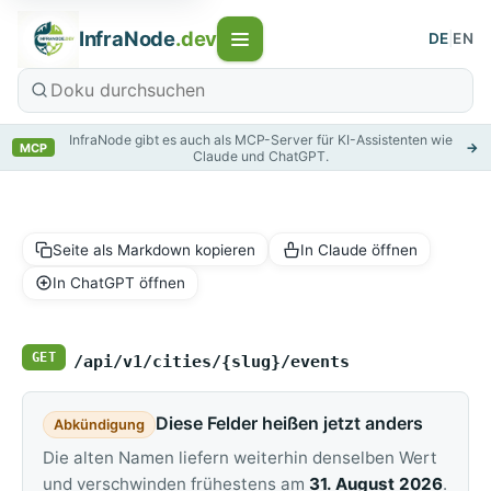
InfraNode
.dev
DE
|
EN
InfraNode gibt es auch als MCP-Server für KI-Assistenten wie
→
MCP
Claude und ChatGPT.
Seite als Markdown kopieren
In Claude öffnen
In ChatGPT öffnen
GET
/api/v1/cities/{slug}/events
Diese Felder heißen jetzt anders
Abkündigung
Die alten Namen liefern weiterhin denselben Wert
und verschwinden frühestens am
31. August 2026
.