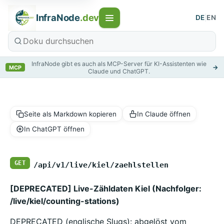
InfraNode
.dev
DE
|
EN
InfraNode gibt es auch als MCP-Server für KI-Assistenten wie
→
MCP
Claude und ChatGPT.
Seite als Markdown kopieren
In Claude öffnen
In ChatGPT öffnen
GET
/api/v1/live/kiel/zaehlstellen
[DEPRECATED] Live-Zähldaten Kiel (Nachfolger:
/live/kiel/counting-stations)
DEPRECATED (englische Slugs): abgelöst vom