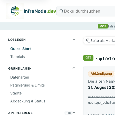
InfraNode
.dev
Infr
MCP
LOSLEGEN
Seite als Mar
Quick-Start
Tutorials
GET
/api/v1/
GRUNDLAGEN
Abkündigung
Datenarten
Die alten Nam
Paginierung & Limits
31. August 2
Städte
ersetzt durch
unternehmensin
Abdeckung & Status
ersetzt durch
uebrige_schuld
API-REFERENZ
118