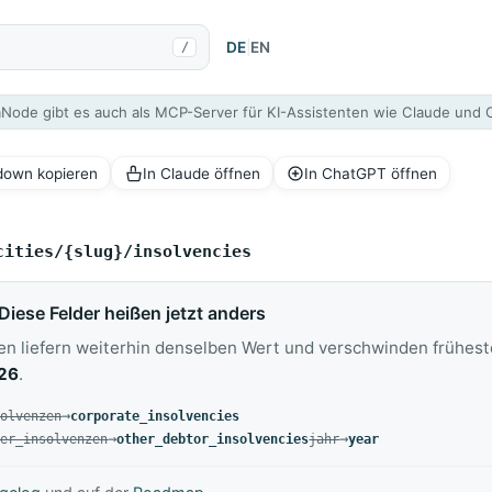
DE
|
EN
/
aNode gibt es auch als MCP-Server für KI-Assistenten wie Claude und
kdown kopieren
In Claude öffnen
In ChatGPT öffnen
cities/{slug}/insolvencies
Diese Felder heißen jetzt anders
en liefern weiterhin denselben Wert und verschwinden frühes
026
.
→
solvenzen
corporate_insolvencies
→
ersetzt durch
→
ner_insolvenzen
other_debtor_insolvencies
jahr
year