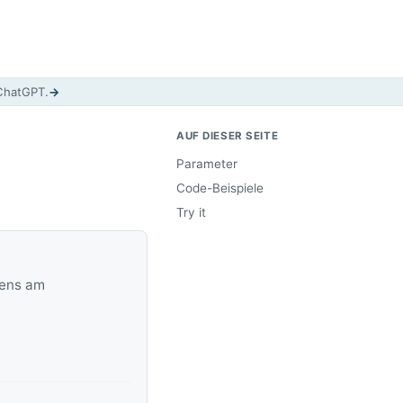
 ChatGPT.
→
AUF DIESER SEITE
Parameter
Code-Beispiele
Try it
tens am