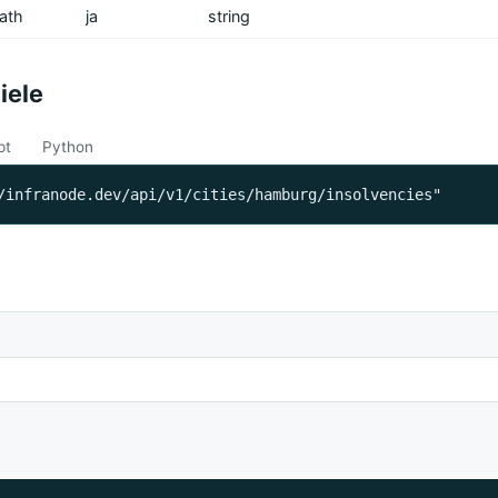
ath
ja
string
iele
pt
Python
/infranode.dev/api/v1/cities/hamburg/insolvencies"