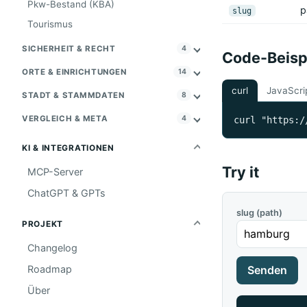
Pkw-Bestand (KBA)
p
slug
Tourismus
SICHERHEIT & RECHT
4
Code-Beisp
ORTE & EINRICHTUNGEN
14
curl
JavaScri
STADT & STAMMDATEN
8
VERGLEICH & META
4
curl "https:/
KI & INTEGRATIONEN
Try it
MCP-Server
ChatGPT & GPTs
slug (path)
PROJEKT
Changelog
Roadmap
Senden
Über