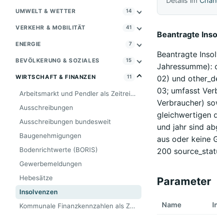
Details im
Chan
UMWELT & WETTER
14
VERKEHR & MOBILITÄT
41
Beantragte Insol
ENERGIE
7
Beantragte Insol
BEVÖLKERUNG & SOZIALES
15
Jahressumme): c
02) und other_d
WIRTSCHAFT & FINANZEN
11
03; umfasst Ver
Arbeitsmarkt und Pendler als Zeitreihe (Wegweiser, Tier A)
Verbraucher) sow
Ausschreibungen
gleichwertigen 
Ausschreibungen bundesweit
und jahr sind a
Baugenehmigungen
aus oder keine 
Bodenrichtwerte (BORIS)
200 source_stat
Gewerbemeldungen
Hebesätze
Parameter
Insolvenzen
Name
I
Kommunale Finanzkennzahlen als Zeitreihe (Wegweiser, Tier A)