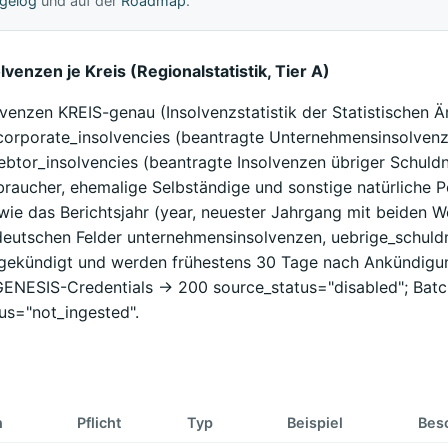
gelog
und auf der
Roadmap
.
venzen je Kreis (Regionalstatistik, Tier A)
venzen KREIS-genau (Insolvenzstatistik der Statistischen Ä
orporate_insolvencies (beantragte Unternehmensinsolvenz
ebtor_insolvencies (beantragte Insolvenzen übriger Schuldn
braucher, ehemalige Selbständige und sonstige natürliche 
ie das Berichtsjahr (year, neuester Jahrgang mit beiden W
deutschen Felder unternehmensinsolvenzen, uebrige_schuld
bgekündigt und werden frühestens 30 Tage nach Ankündigun
GENESIS-Credentials -> 200 source_status="disabled"; Batch
us="not_ingested".
n
Pflicht
Typ
Beispiel
Bes