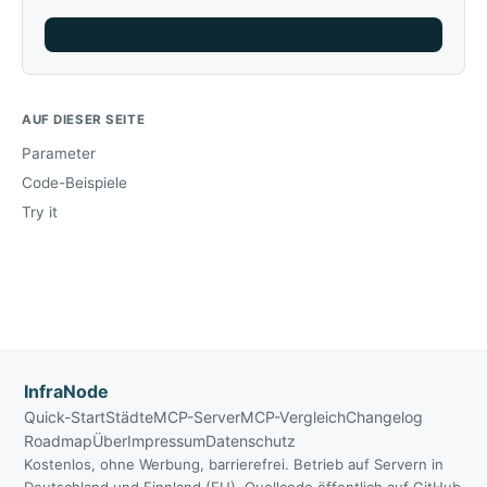
AUF DIESER SEITE
Parameter
Code-Beispiele
Try it
InfraNode
Quick-Start
Städte
MCP-Server
MCP-Vergleich
Changelog
Roadmap
Über
Impressum
Datenschutz
Kostenlos, ohne Werbung, barrierefrei. Betrieb auf Servern in