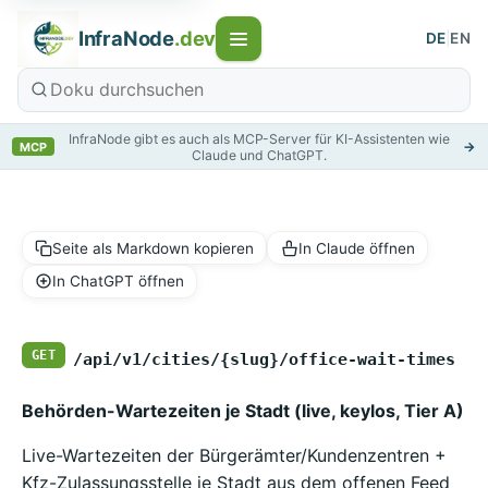
InfraNode
.dev
DE
|
EN
InfraNode gibt es auch als MCP-Server für KI-Assistenten wie
→
MCP
Claude und ChatGPT.
Seite als Markdown kopieren
In Claude öffnen
In ChatGPT öffnen
GET
/api/v1/cities/{slug}/office-wait-times
Behörden-Wartezeiten je Stadt (live, keylos, Tier A)
Live-Wartezeiten der Bürgerämter/Kundenzentren +
Kfz-Zulassungsstelle je Stadt aus dem offenen Feed