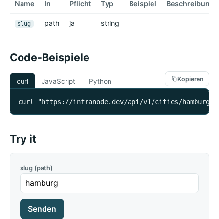
Name
In
Pflicht
Typ
Beispiel
Beschreibung
path
ja
string
slug
Code-Beispiele
Kopieren
curl
JavaScript
Python
curl "https://infranode.dev/api/v1/cities/hamburg/o
Try it
slug (path)
Senden