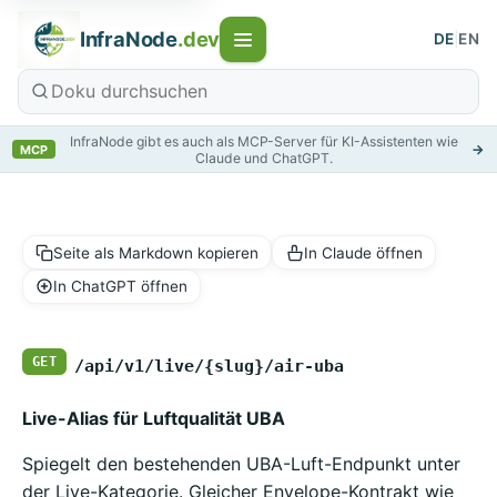
InfraNode
.dev
DE
|
EN
InfraNode gibt es auch als MCP-Server für KI-Assistenten wie
→
MCP
Claude und ChatGPT.
Seite als Markdown kopieren
In Claude öffnen
In ChatGPT öffnen
GET
/api/v1/live/{slug}/air-uba
Live-Alias für Luftqualität UBA
Spiegelt den bestehenden UBA-Luft-Endpunkt unter
der Live-Kategorie. Gleicher Envelope-Kontrakt wie