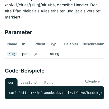
/api/v1/cities/{slug}/air-uba, derselbe Handler. Der
alte Pfad bleibt als Alias erhalten und ist als veraltet
markiert.
Parameter
Name
In
Pflicht
Typ
Beispiel
Beschreibung
path
ja
string
slug
Code-Beispiele
Kopieren
curl
JavaScript
Python
curl "https://infranode.dev/api/v1/live/hamburg/air