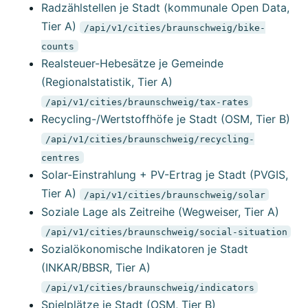
Radzählstellen je Stadt (kommunale Open Data,
Tier A)
/api/v1/cities/braunschweig/bike-
counts
Realsteuer-Hebesätze je Gemeinde
(Regionalstatistik, Tier A)
/api/v1/cities/braunschweig/tax-rates
Recycling-/Wertstoffhöfe je Stadt (OSM, Tier B)
/api/v1/cities/braunschweig/recycling-
centres
Solar-Einstrahlung + PV-Ertrag je Stadt (PVGIS,
Tier A)
/api/v1/cities/braunschweig/solar
Soziale Lage als Zeitreihe (Wegweiser, Tier A)
/api/v1/cities/braunschweig/social-situation
Sozialökonomische Indikatoren je Stadt
(INKAR/BBSR, Tier A)
/api/v1/cities/braunschweig/indicators
Spielplätze je Stadt (OSM, Tier B)