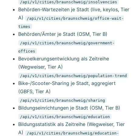
/api/v1/cities/braunschweig/insolvencies
Behörden-Wartezeiten je Stadt (live, keylos, Tier
A)
/api/v1/cities/braunschweig/office-wait-
times
Behörden/Ämter je Stadt (OSM, Tier B)
/api/v1/cities/braunschweig/government-
offices
Bevoelkerungsentwicklung als Zeitreihe
(Wegweiser, Tier A)
/api/v1/cities/braunschweig/population-trend
Bike-/Scooter-Sharing je Stadt, aggregiert
(GBFS, Tier A)
/api/v1/cities/braunschweig/sharing
Bildungseinrichtungen je Stadt (OSM, Tier B)
/api/v1/cities/braunschweig/education
Bildungsstatistik als Zeitreihe (Wegweiser, Tier
A)
/api/v1/cities/braunschweig/education-