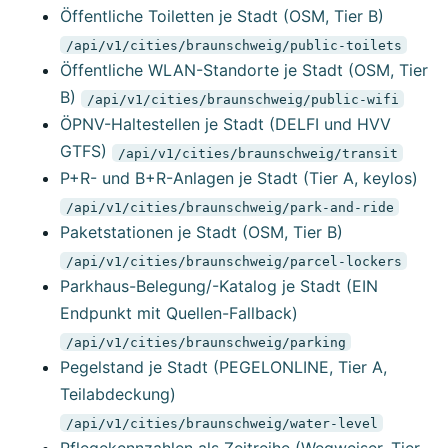
Öffentliche Toiletten je Stadt (OSM, Tier B)
/api/v1/cities/braunschweig/public-toilets
Öffentliche WLAN-Standorte je Stadt (OSM, Tier
B)
/api/v1/cities/braunschweig/public-wifi
ÖPNV-Haltestellen je Stadt (DELFI und HVV
GTFS)
/api/v1/cities/braunschweig/transit
P+R- und B+R-Anlagen je Stadt (Tier A, keylos)
/api/v1/cities/braunschweig/park-and-ride
Paketstationen je Stadt (OSM, Tier B)
/api/v1/cities/braunschweig/parcel-lockers
Parkhaus-Belegung/-Katalog je Stadt (EIN
Endpunkt mit Quellen-Fallback)
/api/v1/cities/braunschweig/parking
Pegelstand je Stadt (PEGELONLINE, Tier A,
Teilabdeckung)
/api/v1/cities/braunschweig/water-level