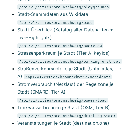
/api/v1/cities/braunschweig/playgrounds
Stadt-Stammdaten aus Wikidata
/api/v1/cities/braunschweig/base
Stadt-Überblick (Katalog aller Datenarten +
Live-Highlights)
/api/v1/cities/braunschweig/overview
Strassenparkraum je Stadt (Tier A, keylos)
/api/v1/cities/braunschweig/parking-onstreet
Straßenverkehrsunfälle je Stadt (Unfallatlas, Tier
A)
/api/v1/cities/braunschweig/accidents
Stromverbrauch (Netzlast) der Regelzone je
Stadt (SMARD, Tier A)
/api/v1/cities/braunschweig/power-load
Trinkwasserbrunnen je Stadt (OSM, Tier B)
/api/v1/cities/braunschweig/drinking-water
Veranstaltungen je Stadt (destination.one)