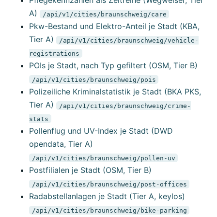
Pflegekennzahlen als Zeitreihe (Wegweiser, Tier
A)
/api/v1/cities/braunschweig/care
Pkw-Bestand und Elektro-Anteil je Stadt (KBA,
Tier A)
/api/v1/cities/braunschweig/vehicle-
registrations
POIs je Stadt, nach Typ gefiltert (OSM, Tier B)
/api/v1/cities/braunschweig/pois
Polizeiliche Kriminalstatistik je Stadt (BKA PKS,
Tier A)
/api/v1/cities/braunschweig/crime-
stats
Pollenflug und UV-Index je Stadt (DWD
opendata, Tier A)
/api/v1/cities/braunschweig/pollen-uv
Postfilialen je Stadt (OSM, Tier B)
/api/v1/cities/braunschweig/post-offices
Radabstellanlagen je Stadt (Tier A, keylos)
/api/v1/cities/braunschweig/bike-parking