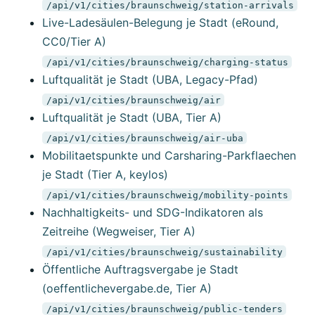
/api/v1/cities/braunschweig/station-arrivals
Live-Ladesäulen-Belegung je Stadt (eRound,
CC0/Tier A)
/api/v1/cities/braunschweig/charging-status
Luftqualität je Stadt (UBA, Legacy-Pfad)
/api/v1/cities/braunschweig/air
Luftqualität je Stadt (UBA, Tier A)
/api/v1/cities/braunschweig/air-uba
Mobilitaetspunkte und Carsharing-Parkflaechen
je Stadt (Tier A, keylos)
/api/v1/cities/braunschweig/mobility-points
Nachhaltigkeits- und SDG-Indikatoren als
Zeitreihe (Wegweiser, Tier A)
/api/v1/cities/braunschweig/sustainability
Öffentliche Auftragsvergabe je Stadt
(oeffentlichevergabe.de, Tier A)
/api/v1/cities/braunschweig/public-tenders