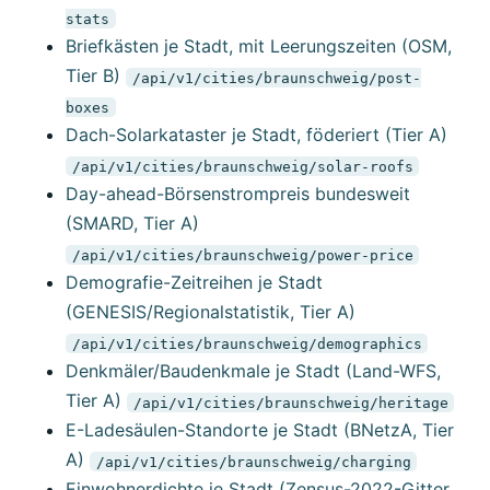
stats
Briefkästen je Stadt, mit Leerungszeiten (OSM,
Tier B)
/api/v1/cities/braunschweig/post-
boxes
Dach-Solarkataster je Stadt, föderiert (Tier A)
/api/v1/cities/braunschweig/solar-roofs
Day-ahead-Börsenstrompreis bundesweit
(SMARD, Tier A)
/api/v1/cities/braunschweig/power-price
Demografie-Zeitreihen je Stadt
(GENESIS/Regionalstatistik, Tier A)
/api/v1/cities/braunschweig/demographics
Denkmäler/Baudenkmale je Stadt (Land-WFS,
Tier A)
/api/v1/cities/braunschweig/heritage
E-Ladesäulen-Standorte je Stadt (BNetzA, Tier
A)
/api/v1/cities/braunschweig/charging
Einwohnerdichte je Stadt (Zensus-2022-Gitter,