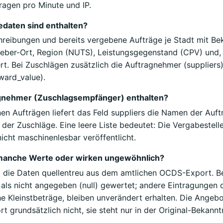
ragen pro Minute und IP.
daten sind enthalten?
reibungen und bereits vergebene Aufträge je Stadt mit B
geber-Ort, Region (NUTS), Leistungsgegenstand (CPV) und, s
t. Bei Zuschlägen zusätzlich die Auftragnehmer (suppliers
ward_value).
agnehmer (Zuschlagsempfänger) enthalten?
en Aufträgen liefert das Feld suppliers die Namen der Auft
der Zuschläge. Eine leere Liste bedeutet: Die Vergabestell
icht maschinenlesbar veröffentlicht.
manche Werte oder wirken ungewöhnlich?
rt die Daten quellentreu aus dem amtlichen OCDS-Export. Be
als nicht angegeben (null) gewertet; andere Eintragungen 
 Kleinstbeträge, bleiben unverändert erhalten. Die Angebot
rt grundsätzlich nicht, sie steht nur in der Original-Bekan