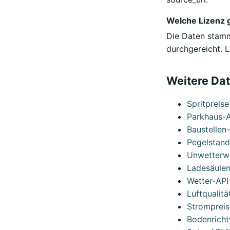
Welche Lizenz g
Die Daten stamm
durchgereicht. L
Weitere Da
Spritpreis
Parkhaus-A
Baustellen
Pegelstand
Unwetterw
Ladesäulen
Wetter-API
Luftqualit
Strompreis
Bodenricht