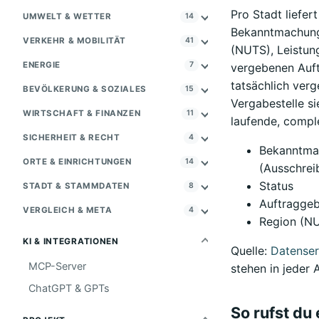
Pro Stadt liefe
UMWELT & WETTER
14
Bekanntmachungs
VERKEHR & MOBILITÄT
41
(NUTS), Leistun
ENERGIE
7
vergebenen Auft
tatsächlich ver
BEVÖLKERUNG & SOZIALES
15
Vergabestelle si
WIRTSCHAFT & FINANZEN
11
laufende, compl
SICHERHEIT & RECHT
4
Bekanntma
ORTE & EINRICHTUNGEN
14
(Ausschrei
Status
STADT & STAMMDATEN
8
Auftraggeb
VERGLEICH & META
4
Region (N
KI & INTEGRATIONEN
Quelle:
Datenser
MCP-Server
stehen in jeder
ChatGPT & GPTs
So rufst du