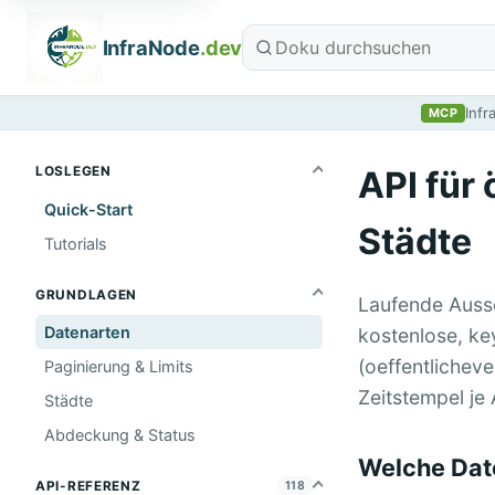
InfraNode
.dev
Infr
MCP
LOSLEGEN
API für
Quick-Start
Städte
Tutorials
GRUNDLAGEN
Laufende Auss
Datenarten
kostenlose, ke
(oeffentlichev
Paginierung & Limits
Zeitstempel je
Städte
Abdeckung & Status
Welche Date
API-REFERENZ
118