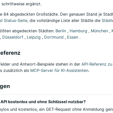
schrittweise ergänzt.
lle 84 abgedeckten Großstädte. Den genauen Stand je Stadt
d Status-Seite
, die vollständige Liste aller Städte die
Städt
rößten abgedeckten Städten:
Berlin
,
Hamburg
,
München
,
,
Düsseldorf
,
Leipzig
,
Dortmund
,
Essen
.
eferenz
Felder und Antwort-Beispiele stehen in der
API-Referenz zu
s zusätzlich als
MCP-Server für KI-Assistenten
.
agen
-API kostenlos und ohne Schlüssel nutzbar?
 keylos und kostenlos, ein GET-Request ohne Anmeldung gen