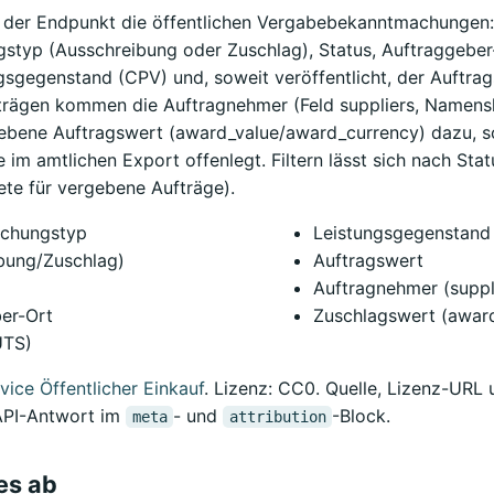
rt der Endpunkt die öffentlichen Vergabebekanntmachungen:
typ (Ausschreibung oder Zuschlag), Status, Auftraggeber
gsgegenstand (CPV) und, soweit veröffentlicht, der Auftrag
rägen kommen die Auftragnehmer (Feld suppliers, Namensl
gebene Auftragswert (award_value/award_currency) dazu, s
e im amtlichen Export offenlegt. Filtern lässt sich nach Stat
ete für vergebene Aufträge).
chungstyp
Leistungsgegenstand
bung/Zuschlag)
Auftragswert
Auftragnehmer (suppl
er-Ort
Zuschlagswert (awar
UTS)
vice Öffentlicher Einkauf
. Lizenz: CC0. Quelle, Lizenz-URL
 API-Antwort im
- und
-Block.
meta
attribution
 es ab