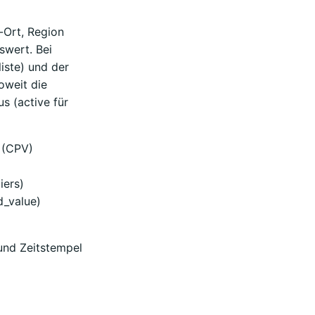
-Ort, Region
swert. Bei
iste) und der
oweit die
us (active für
 (CPV)
iers)
d_value)
 und Zeitstempel