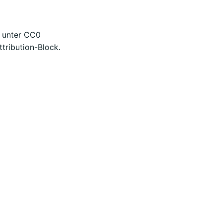
n unter CC0
tribution-Block.