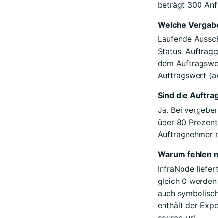
beträgt 300 Anf
Welche Vergabe
Laufende Aussch
Status, Auftrag
dem Auftragswer
Auftragswert (a
Sind die Auftr
Ja. Bei vergeben
über 80 Prozent 
Auftragnehmer n
Warum fehlen 
InfraNode liefe
gleich 0 werden 
auch symbolische
enthält der Expo
source_url.