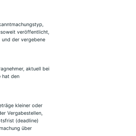
ekanntmachungstyp,
oweit veröffentlicht,
) und der vergebene
ragnehmer, aktuell bei
e hat den
träge kleiner oder
der Vergabestellen,
sfrist (deadline)
ntmachung über