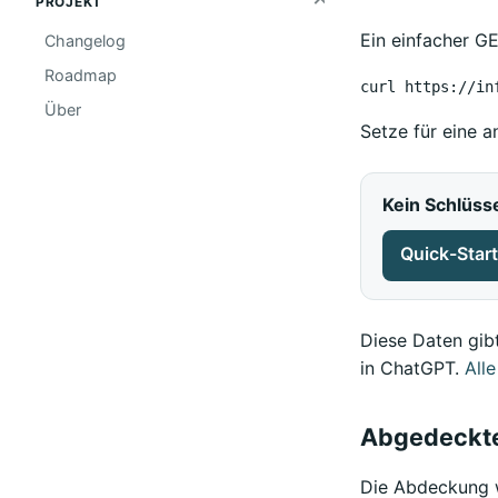
PROJEKT
Ein einfacher G
Changelog
Roadmap
curl https://in
Über
Setze für eine 
Kein Schlüss
Quick-Start
Diese Daten gib
in ChatGPT.
All
Abgedeckte
Die Abdeckung w