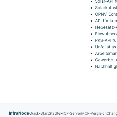
Solar-API 
Solarkatas
ÖPNV-Echtz
API für ko
Hebesatz-A
Einwohnerz
PKS-API für
Unfallatlas
Arbeitsmar
Gewerbe- u
Nachhaltig
InfraNode
Quick-Start
Städte
MCP-Server
MCP-Vergleich
Chang