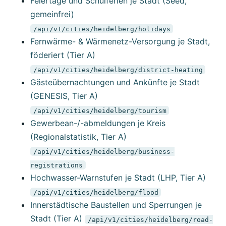
Feiertage und Schulferien je Stadt (Seed,
gemeinfrei)
/api/v1/cities/heidelberg/holidays
Fernwärme- & Wärmenetz-Versorgung je Stadt,
föderiert (Tier A)
/api/v1/cities/heidelberg/district-heating
Gästeübernachtungen und Ankünfte je Stadt
(GENESIS, Tier A)
/api/v1/cities/heidelberg/tourism
Gewerbean-/-abmeldungen je Kreis
(Regionalstatistik, Tier A)
/api/v1/cities/heidelberg/business-
registrations
Hochwasser-Warnstufen je Stadt (LHP, Tier A)
/api/v1/cities/heidelberg/flood
Innerstädtische Baustellen und Sperrungen je
Stadt (Tier A)
/api/v1/cities/heidelberg/road-