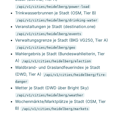
/api/v1/cities/heidelberg/power-load
Trinkwasserbrunnen je Stadt (OSM, Tier B)
/api/v1/cities/heidelberg/drinking-water
Veranstaltungen je Stadt (destination.one)
/api/v1/cities/heidelberg/events
Verwaltungsgrenze je Stadt (BKG VG250, Tier A)
/api/v1/cities/heidelberg/geo
Wahlergebnis je Stadt (Bundeswahlleiterin, Tier
A)
/api/v1/cities/heidelberg/election
Waldbrand- und Graslandfeuerindex je Stadt
(DWD, Tier A)
/api/v1/cities/heidelberg/fire-
danger
Wetter je Stadt (DWD über Bright Sky)
/api/v1/cities/heidelberg/weather
Wochenmärkte/Marktplätze je Stadt (OSM, Tier
B)
/api/v1/cities/heidelberg/markets