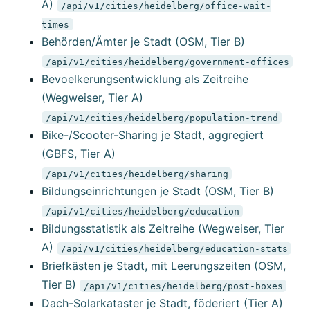
A)
/api/v1/cities/heidelberg/office-wait-
times
Behörden/Ämter je Stadt (OSM, Tier B)
/api/v1/cities/heidelberg/government-offices
Bevoelkerungsentwicklung als Zeitreihe
(Wegweiser, Tier A)
/api/v1/cities/heidelberg/population-trend
Bike-/Scooter-Sharing je Stadt, aggregiert
(GBFS, Tier A)
/api/v1/cities/heidelberg/sharing
Bildungseinrichtungen je Stadt (OSM, Tier B)
/api/v1/cities/heidelberg/education
Bildungsstatistik als Zeitreihe (Wegweiser, Tier
A)
/api/v1/cities/heidelberg/education-stats
Briefkästen je Stadt, mit Leerungszeiten (OSM,
Tier B)
/api/v1/cities/heidelberg/post-boxes
Dach-Solarkataster je Stadt, föderiert (Tier A)