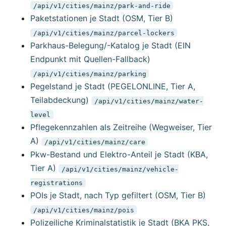
/api/v1/cities/mainz/park-and-ride
Paketstationen je Stadt (OSM, Tier B)
/api/v1/cities/mainz/parcel-lockers
Parkhaus-Belegung/-Katalog je Stadt (EIN
Endpunkt mit Quellen-Fallback)
/api/v1/cities/mainz/parking
Pegelstand je Stadt (PEGELONLINE, Tier A,
Teilabdeckung)
/api/v1/cities/mainz/water-
level
Pflegekennzahlen als Zeitreihe (Wegweiser, Tier
A)
/api/v1/cities/mainz/care
Pkw-Bestand und Elektro-Anteil je Stadt (KBA,
Tier A)
/api/v1/cities/mainz/vehicle-
registrations
POIs je Stadt, nach Typ gefiltert (OSM, Tier B)
/api/v1/cities/mainz/pois
Polizeiliche Kriminalstatistik je Stadt (BKA PKS,