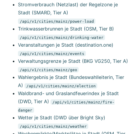
Stromverbrauch (Netzlast) der Regelzone je
Stadt (SMARD, Tier A)
/api/v1/cities/mainz/power-load
Trinkwasserbrunnen je Stadt (OSM, Tier B)
/api/v1/cities/mainz/drinking-water
Veranstaltungen je Stadt (destination.one)
/api/v1/cities/mainz/events
Verwaltungsgrenze je Stadt (BKG VG250, Tier A)
/api/v1/cities/mainz/geo
Wahlergebnis je Stadt (Bundeswahlleiterin, Tier
A)
/api/v1/cities/mainz/election
Waldbrand- und Graslandfeuerindex je Stadt
(DWD, Tier A)
/api/v1/cities/mainz/fire-
danger
Wetter je Stadt (DWD über Bright Sky)
/api/v1/cities/mainz/weather
Wochenmärkte/Marktplätze je Stadt (OSM, Tier