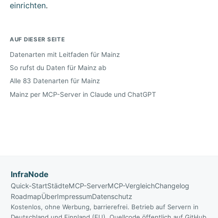
einrichten
.
AUF DIESER SEITE
Datenarten mit Leitfaden für Mainz
So rufst du Daten für Mainz ab
Alle 83 Datenarten für Mainz
Mainz per MCP-Server in Claude und ChatGPT
InfraNode
Quick-Start
Städte
MCP-Server
MCP-Vergleich
Changelog
Roadmap
Über
Impressum
Datenschutz
Kostenlos, ohne Werbung, barrierefrei. Betrieb auf Servern in
Deutschland und Finnland (EU). Quellcode öffentlich auf GitHub