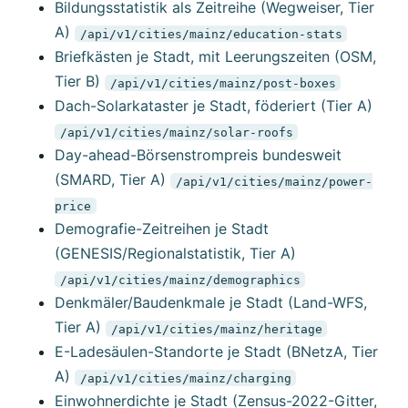
Bildungsstatistik als Zeitreihe (Wegweiser, Tier
A)
/api/v1/cities/mainz/education-stats
Briefkästen je Stadt, mit Leerungszeiten (OSM,
Tier B)
/api/v1/cities/mainz/post-boxes
Dach-Solarkataster je Stadt, föderiert (Tier A)
/api/v1/cities/mainz/solar-roofs
Day-ahead-Börsenstrompreis bundesweit
(SMARD, Tier A)
/api/v1/cities/mainz/power-
price
Demografie-Zeitreihen je Stadt
(GENESIS/Regionalstatistik, Tier A)
/api/v1/cities/mainz/demographics
Denkmäler/Baudenkmale je Stadt (Land-WFS,
Tier A)
/api/v1/cities/mainz/heritage
E-Ladesäulen-Standorte je Stadt (BNetzA, Tier
A)
/api/v1/cities/mainz/charging
Einwohnerdichte je Stadt (Zensus-2022-Gitter,