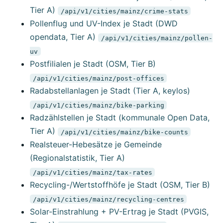
Tier A)
/api/v1/cities/mainz/crime-stats
Pollenflug und UV-Index je Stadt (DWD
opendata, Tier A)
/api/v1/cities/mainz/pollen-
uv
Postfilialen je Stadt (OSM, Tier B)
/api/v1/cities/mainz/post-offices
Radabstellanlagen je Stadt (Tier A, keylos)
/api/v1/cities/mainz/bike-parking
Radzählstellen je Stadt (kommunale Open Data,
Tier A)
/api/v1/cities/mainz/bike-counts
Realsteuer-Hebesätze je Gemeinde
(Regionalstatistik, Tier A)
/api/v1/cities/mainz/tax-rates
Recycling-/Wertstoffhöfe je Stadt (OSM, Tier B)
/api/v1/cities/mainz/recycling-centres
Solar-Einstrahlung + PV-Ertrag je Stadt (PVGIS,