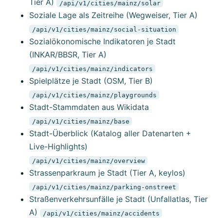
Tier A)
/api/v1/cities/mainz/solar
Soziale Lage als Zeitreihe (Wegweiser, Tier A)
/api/v1/cities/mainz/social-situation
Sozialökonomische Indikatoren je Stadt
(INKAR/BBSR, Tier A)
/api/v1/cities/mainz/indicators
Spielplätze je Stadt (OSM, Tier B)
/api/v1/cities/mainz/playgrounds
Stadt-Stammdaten aus Wikidata
/api/v1/cities/mainz/base
Stadt-Überblick (Katalog aller Datenarten +
Live-Highlights)
/api/v1/cities/mainz/overview
Strassenparkraum je Stadt (Tier A, keylos)
/api/v1/cities/mainz/parking-onstreet
Straßenverkehrsunfälle je Stadt (Unfallatlas, Tier
A)
/api/v1/cities/mainz/accidents