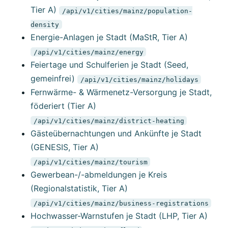
Tier A)
/api/v1/cities/mainz/population-
density
Energie-Anlagen je Stadt (MaStR, Tier A)
/api/v1/cities/mainz/energy
Feiertage und Schulferien je Stadt (Seed,
gemeinfrei)
/api/v1/cities/mainz/holidays
Fernwärme- & Wärmenetz-Versorgung je Stadt,
föderiert (Tier A)
/api/v1/cities/mainz/district-heating
Gästeübernachtungen und Ankünfte je Stadt
(GENESIS, Tier A)
/api/v1/cities/mainz/tourism
Gewerbean-/-abmeldungen je Kreis
(Regionalstatistik, Tier A)
/api/v1/cities/mainz/business-registrations
Hochwasser-Warnstufen je Stadt (LHP, Tier A)