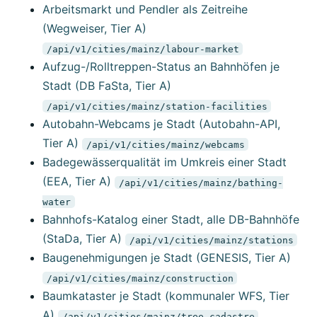
Arbeitsmarkt und Pendler als Zeitreihe
(Wegweiser, Tier A)
/api/v1/cities/mainz/labour-market
Aufzug-/Rolltreppen-Status an Bahnhöfen je
Stadt (DB FaSta, Tier A)
/api/v1/cities/mainz/station-facilities
Autobahn-Webcams je Stadt (Autobahn-API,
Tier A)
/api/v1/cities/mainz/webcams
Badegewässerqualität im Umkreis einer Stadt
(EEA, Tier A)
/api/v1/cities/mainz/bathing-
water
Bahnhofs-Katalog einer Stadt, alle DB-Bahnhöfe
(StaDa, Tier A)
/api/v1/cities/mainz/stations
Baugenehmigungen je Stadt (GENESIS, Tier A)
/api/v1/cities/mainz/construction
Baumkataster je Stadt (kommunaler WFS, Tier
A)
/api/v1/cities/mainz/tree-cadastre