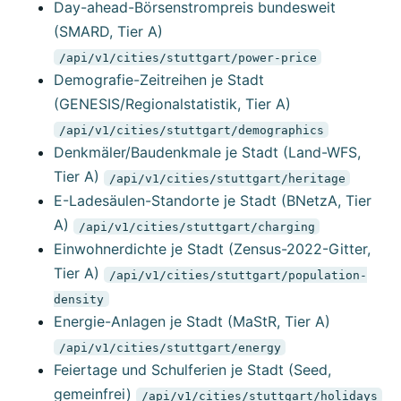
Day-ahead-Börsenstrompreis bundesweit
(SMARD, Tier A)
/api/v1/cities/stuttgart/power-price
Demografie-Zeitreihen je Stadt
(GENESIS/Regionalstatistik, Tier A)
/api/v1/cities/stuttgart/demographics
Denkmäler/Baudenkmale je Stadt (Land-WFS,
Tier A)
/api/v1/cities/stuttgart/heritage
E-Ladesäulen-Standorte je Stadt (BNetzA, Tier
A)
/api/v1/cities/stuttgart/charging
Einwohnerdichte je Stadt (Zensus-2022-Gitter,
Tier A)
/api/v1/cities/stuttgart/population-
density
Energie-Anlagen je Stadt (MaStR, Tier A)
/api/v1/cities/stuttgart/energy
Feiertage und Schulferien je Stadt (Seed,
gemeinfrei)
/api/v1/cities/stuttgart/holidays