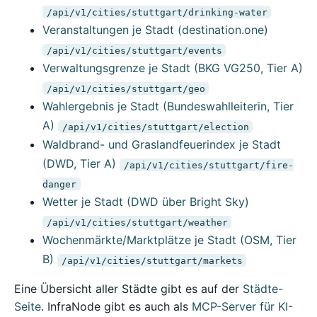
/api/v1/cities/stuttgart/drinking-water
Veranstaltungen je Stadt (destination.one)
/api/v1/cities/stuttgart/events
Verwaltungsgrenze je Stadt (BKG VG250, Tier A)
/api/v1/cities/stuttgart/geo
Wahlergebnis je Stadt (Bundeswahlleiterin, Tier
A)
/api/v1/cities/stuttgart/election
Waldbrand- und Graslandfeuerindex je Stadt
(DWD, Tier A)
/api/v1/cities/stuttgart/fire-
danger
Wetter je Stadt (DWD über Bright Sky)
/api/v1/cities/stuttgart/weather
Wochenmärkte/Marktplätze je Stadt (OSM, Tier
B)
/api/v1/cities/stuttgart/markets
Eine Übersicht aller Städte gibt es auf der
Städte-
Seite
. InfraNode gibt es auch als
MCP-Server für KI-