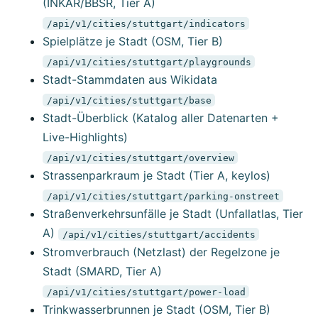
(INKAR/BBSR, Tier A)
/api/v1/cities/stuttgart/indicators
Spielplätze je Stadt (OSM, Tier B)
/api/v1/cities/stuttgart/playgrounds
Stadt-Stammdaten aus Wikidata
/api/v1/cities/stuttgart/base
Stadt-Überblick (Katalog aller Datenarten +
Live-Highlights)
/api/v1/cities/stuttgart/overview
Strassenparkraum je Stadt (Tier A, keylos)
/api/v1/cities/stuttgart/parking-onstreet
Straßenverkehrsunfälle je Stadt (Unfallatlas, Tier
A)
/api/v1/cities/stuttgart/accidents
Stromverbrauch (Netzlast) der Regelzone je
Stadt (SMARD, Tier A)
/api/v1/cities/stuttgart/power-load
Trinkwasserbrunnen je Stadt (OSM, Tier B)