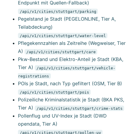
Endpunkt mit Quellen-Fallback)
/api/v1/cities/stuttgart/parking
Pegelstand je Stadt (PEGELONLINE, Tier A,
Teilabdeckung)
/api/v1/cities/stuttgart/water-level
Pflegekennzahlen als Zeitreihe (Wegweiser, Tier
A)
/api/v1/cities/stuttgart/care
Pkw-Bestand und Elektro-Anteil je Stadt (KBA,
Tier A)
/api/v1/cities/stuttgart/vehicle-
registrations
POIs je Stadt, nach Typ gefiltert (OSM, Tier B)
/api/v1/cities/stuttgart/pois
Polizeiliche Kriminalstatistik je Stadt (BKA PKS,
Tier A)
/api/v1/cities/stuttgart/crime-stats
Pollenflug und UV-Index je Stadt (DWD
opendata, Tier A)
/api/v1/cities/stuttgart/pollen-uv