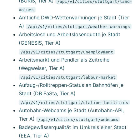
(BORIS, Tier A)
/api/v1/cities/stuttgart/land-
values
Amtliche DWD-Wetterwarnungen je Stadt (Tier
A)
/api/v1/cities/stuttgart/weather-warnings
Arbeitslose und Arbeitslosenquote je Stadt
(GENESIS, Tier A)
/api/v1/cities/stuttgart/unemployment
Arbeitsmarkt und Pendler als Zeitreihe
(Wegweiser, Tier A)
/api/v1/cities/stuttgart/labour-market
Aufzug-/Rolltreppen-Status an Bahnhöfen je
Stadt (DB FaSta, Tier A)
/api/v1/cities/stuttgart/station-facilities
Autobahn-Webcams je Stadt (Autobahn-API,
Tier A)
/api/v1/cities/stuttgart/webcams
Badegewässerqualität im Umkreis einer Stadt
(EEA, Tier A)