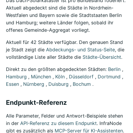
Das Dach-Solarkataster ist pro Bundesland föderiert.
Aktuell abgedeckt sind die Städte in Nordrhein-
Westfalen und Bayern sowie die Stadtstaaten Berlin
und Hamburg; weitere Länder folgen, sobald ihr
offenes Gemeinde-Aggregat vorliegt.
Aktuell für 42 Städte verfügbar. Den genauen Stand
je Stadt zeigt die
Abdeckungs- und Status-Seite
, die
vollständige Liste aller Städte die
Städte-Übersicht
.
Direkt zu den größten abgedeckten Städten:
Berlin
,
Hamburg
,
München
,
Köln
,
Düsseldorf
,
Dortmund
,
Essen
,
Nürnberg
,
Duisburg
,
Bochum
.
Endpunkt-Referenz
Alle Parameter, Felder und Antwort-Beispiele stehen
in der
API-Referenz zu diesem Endpunkt
. InfraNode
gibt es zusätzlich als
MCP-Server für KI-Assistenten
.