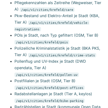
Pflegekennzahlen als Zeitreihe (Wegweiser, Tier
A)
/api/v1/cities/krefeld/care
Pkw-Bestand und Elektro-Anteil je Stadt (KBA,
Tier A)
/api/v1/cities/krefeld/vehicle-
registrations
POIs je Stadt, nach Typ gefiltert (OSM, Tier B)
/api/v1/cities/krefeld/pois
Polizeiliche Kriminalstatistik je Stadt (BKA PKS,
Tier A)
/api/v1/cities/krefeld/crime-stats
Pollenflug und UV-Index je Stadt (DWD
opendata, Tier A)
/api/v1/cities/krefeld/pollen-uv
Postfilialen je Stadt (OSM, Tier B)
/api/v1/cities/krefeld/post-offices
Radabstellanlagen je Stadt (Tier A, keylos)
/api/v1/cities/krefeld/bike-parking
Radzählstellen je Stadt (kommunale Open Data,