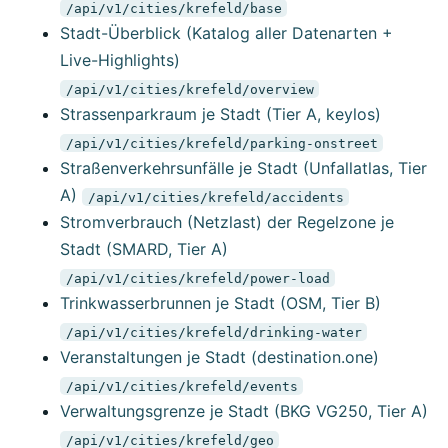
/api/v1/cities/krefeld/base
Stadt-Überblick (Katalog aller Datenarten +
Live-Highlights)
/api/v1/cities/krefeld/overview
Strassenparkraum je Stadt (Tier A, keylos)
/api/v1/cities/krefeld/parking-onstreet
Straßenverkehrsunfälle je Stadt (Unfallatlas, Tier
A)
/api/v1/cities/krefeld/accidents
Stromverbrauch (Netzlast) der Regelzone je
Stadt (SMARD, Tier A)
/api/v1/cities/krefeld/power-load
Trinkwasserbrunnen je Stadt (OSM, Tier B)
/api/v1/cities/krefeld/drinking-water
Veranstaltungen je Stadt (destination.one)
/api/v1/cities/krefeld/events
Verwaltungsgrenze je Stadt (BKG VG250, Tier A)
/api/v1/cities/krefeld/geo