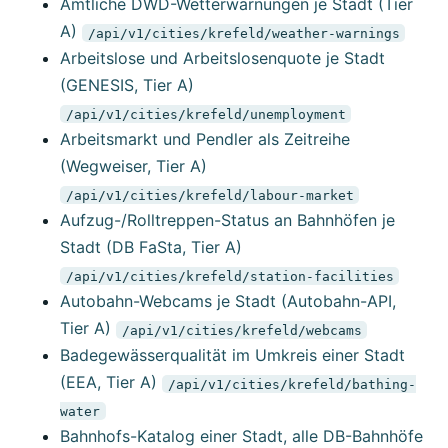
Amtliche DWD-Wetterwarnungen je Stadt (Tier
A)
/api/v1/cities/krefeld/weather-warnings
Arbeitslose und Arbeitslosenquote je Stadt
(GENESIS, Tier A)
/api/v1/cities/krefeld/unemployment
Arbeitsmarkt und Pendler als Zeitreihe
(Wegweiser, Tier A)
/api/v1/cities/krefeld/labour-market
Aufzug-/Rolltreppen-Status an Bahnhöfen je
Stadt (DB FaSta, Tier A)
/api/v1/cities/krefeld/station-facilities
Autobahn-Webcams je Stadt (Autobahn-API,
Tier A)
/api/v1/cities/krefeld/webcams
Badegewässerqualität im Umkreis einer Stadt
(EEA, Tier A)
/api/v1/cities/krefeld/bathing-
water
Bahnhofs-Katalog einer Stadt, alle DB-Bahnhöfe