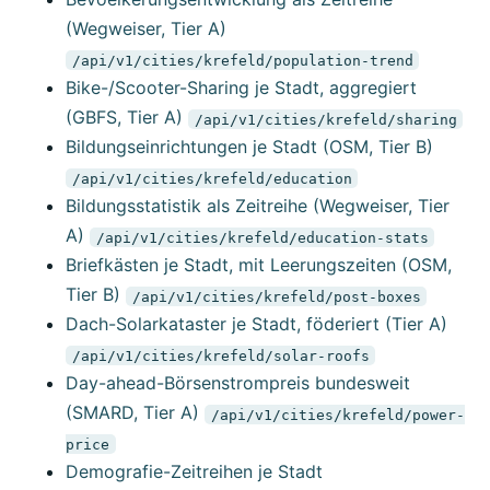
(Wegweiser, Tier A)
/api/v1/cities/krefeld/population-trend
Bike-/Scooter-Sharing je Stadt, aggregiert
(GBFS, Tier A)
/api/v1/cities/krefeld/sharing
Bildungseinrichtungen je Stadt (OSM, Tier B)
/api/v1/cities/krefeld/education
Bildungsstatistik als Zeitreihe (Wegweiser, Tier
A)
/api/v1/cities/krefeld/education-stats
Briefkästen je Stadt, mit Leerungszeiten (OSM,
Tier B)
/api/v1/cities/krefeld/post-boxes
Dach-Solarkataster je Stadt, föderiert (Tier A)
/api/v1/cities/krefeld/solar-roofs
Day-ahead-Börsenstrompreis bundesweit
(SMARD, Tier A)
/api/v1/cities/krefeld/power-
price
Demografie-Zeitreihen je Stadt