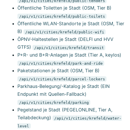
/api/v1/cities/krefeld/public-tenders
Öffentliche Toiletten je Stadt (OSM, Tier B)
/api/v1/cities/krefeld/public-toilets
Öffentliche WLAN-Standorte je Stadt (OSM, Tier
B)
/api/v1/cities/krefeld/public-wifi
ÖPNV-Haltestellen je Stadt (DELFI und HVV
GTFS)
/api/v1/cities/krefeld/transit
P+R- und B+R-Anlagen je Stadt (Tier A, keylos)
/api/v1/cities/krefeld/park-and-ride
Paketstationen je Stadt (OSM, Tier B)
/api/v1/cities/krefeld/parcel-lockers
Parkhaus-Belegung/-Katalog je Stadt (EIN
Endpunkt mit Quellen-Fallback)
/api/v1/cities/krefeld/parking
Pegelstand je Stadt (PEGELONLINE, Tier A,
Teilabdeckung)
/api/v1/cities/krefeld/water-
level