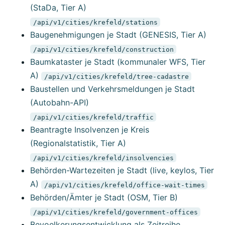
(StaDa, Tier A)
/api/v1/cities/krefeld/stations
Baugenehmigungen je Stadt (GENESIS, Tier A)
/api/v1/cities/krefeld/construction
Baumkataster je Stadt (kommunaler WFS, Tier
A)
/api/v1/cities/krefeld/tree-cadastre
Baustellen und Verkehrsmeldungen je Stadt
(Autobahn-API)
/api/v1/cities/krefeld/traffic
Beantragte Insolvenzen je Kreis
(Regionalstatistik, Tier A)
/api/v1/cities/krefeld/insolvencies
Behörden-Wartezeiten je Stadt (live, keylos, Tier
A)
/api/v1/cities/krefeld/office-wait-times
Behörden/Ämter je Stadt (OSM, Tier B)
/api/v1/cities/krefeld/government-offices
Bevoelkerungsentwicklung als Zeitreihe