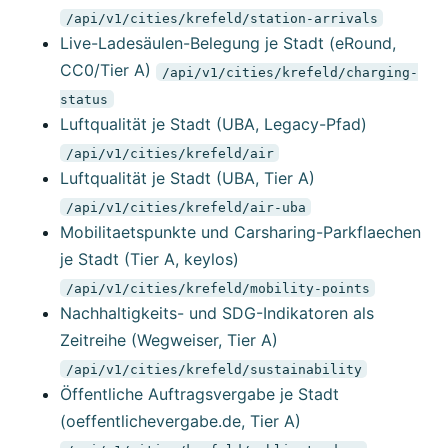
/api/v1/cities/krefeld/station-arrivals
Live-Ladesäulen-Belegung je Stadt (eRound,
CC0/Tier A)
/api/v1/cities/krefeld/charging-
status
Luftqualität je Stadt (UBA, Legacy-Pfad)
/api/v1/cities/krefeld/air
Luftqualität je Stadt (UBA, Tier A)
/api/v1/cities/krefeld/air-uba
Mobilitaetspunkte und Carsharing-Parkflaechen
je Stadt (Tier A, keylos)
/api/v1/cities/krefeld/mobility-points
Nachhaltigkeits- und SDG-Indikatoren als
Zeitreihe (Wegweiser, Tier A)
/api/v1/cities/krefeld/sustainability
Öffentliche Auftragsvergabe je Stadt
(oeffentlichevergabe.de, Tier A)