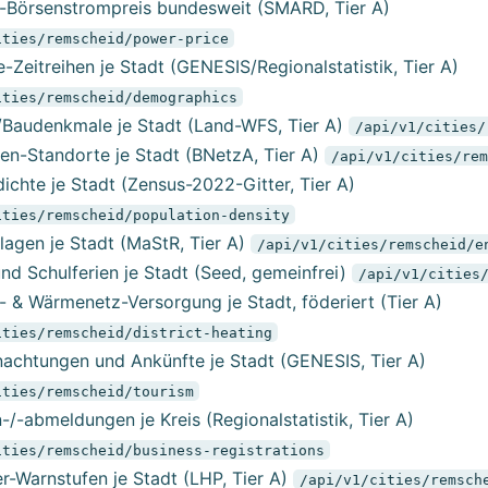
Börsenstrompreis bundesweit (SMARD, Tier A)
ities/remscheid/power-price
-Zeitreihen je Stadt (GENESIS/Regionalstatistik, Tier A)
ities/remscheid/demographics
Baudenkmale je Stadt (Land-WFS, Tier A)
/api/v1/cities/
en-Standorte je Stadt (BNetzA, Tier A)
/api/v1/cities/rem
ichte je Stadt (Zensus-2022-Gitter, Tier A)
ities/remscheid/population-density
lagen je Stadt (MaStR, Tier A)
/api/v1/cities/remscheid/e
nd Schulferien je Stadt (Seed, gemeinfrei)
/api/v1/cities
 & Wärmenetz-Versorgung je Stadt, föderiert (Tier A)
ities/remscheid/district-heating
achtungen und Ankünfte je Stadt (GENESIS, Tier A)
ities/remscheid/tourism
/-abmeldungen je Kreis (Regionalstatistik, Tier A)
ities/remscheid/business-registrations
-Warnstufen je Stadt (LHP, Tier A)
/api/v1/cities/remsch