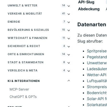
API-Slug
UMWELT & WETTER
14
Abdeckung
VERKEHR & MOBILITÄT
41
ENERGIE
7
Datenarten 
BEVÖLKERUNG & SOZIALES
15
Zu diesen Datena
WIRTSCHAFT & FINANZEN
11
Slug abrufbar:
SICHERHEIT & RECHT
4
Spritpreis
ORTE & EINRICHTUNGEN
14
Pegelstand
Unwetterwa
STADT & STAMMDATEN
8
Ladesäulen
VERGLEICH & META
4
Wetter-API
Luftqualitä
KI & INTEGRATIONEN
Strompreis
MCP-Server
Bodenricht
ChatGPT & GPTs
Solar-API 
Solarkatas