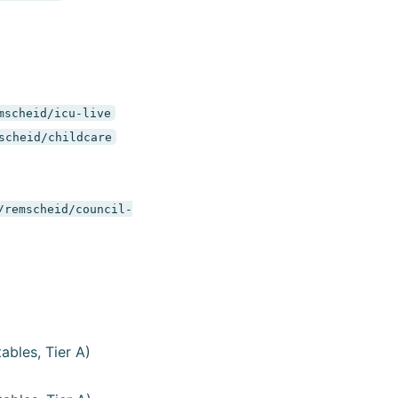
mscheid/icu-live
scheid/childcare
/remscheid/council-
ables, Tier A)