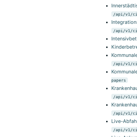
Innerstädti
/api/v1/c
Integration
/api/v1/c
Intensivbet
Kinderbetr
Kommunale 
/api/v1/c
Kommunale 
papers
Krankenhau
/api/v1/c
Krankenhaus
/api/v1/c
Live-Abfah
/api/v1/c