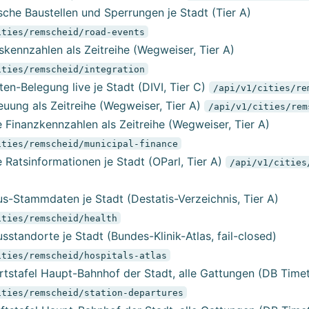
sche Baustellen und Sperrungen je Stadt (Tier A)
ities/remscheid/road-events
skennzahlen als Zeitreihe (Wegweiser, Tier A)
ities/remscheid/integration
ten-Belegung live je Stadt (DIVI, Tier C)
/api/v1/cities/re
euung als Zeitreihe (Wegweiser, Tier A)
/api/v1/cities/rem
Finanzkennzahlen als Zeitreihe (Wegweiser, Tier A)
ities/remscheid/municipal-finance
Ratsinformationen je Stadt (OParl, Tier A)
/api/v1/cities
s-Stammdaten je Stadt (Destatis-Verzeichnis, Tier A)
ities/remscheid/health
standorte je Stadt (Bundes-Klinik-Atlas, fail-closed)
ities/remscheid/hospitals-atlas
rtstafel Haupt-Bahnhof der Stadt, alle Gattungen (DB Timet
ities/remscheid/station-departures