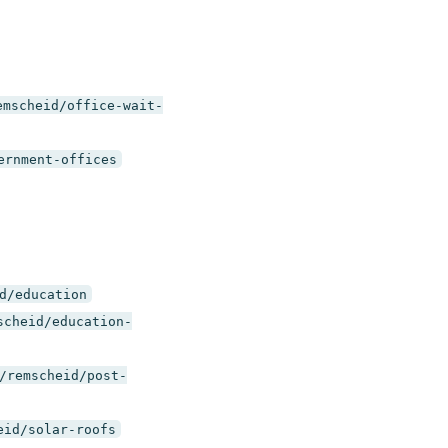
emscheid/office-wait-
ernment-offices
d/education
scheid/education-
/remscheid/post-
eid/solar-roofs