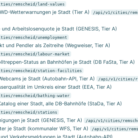
ities/remscheid/land-values
WD-Wetterwarnungen je Stadt (Tier A)
/api/v1/cities/rem
e und Arbeitslosenquote je Stadt (GENESIS, Tier A)
ities/remscheid/unemployment
t und Pendler als Zeitreihe (Wegweiser, Tier A)
ities/remscheid/labour-market
lltreppen-Status an Bahnhöfen je Stadt (DB FaSta, Tier A)
ities/remscheid/station-facilities
ebcams je Stadt (Autobahn-API, Tier A)
/api/v1/cities/r
erqualität im Umkreis einer Stadt (EEA, Tier A)
ities/remscheid/bathing-water
atalog einer Stadt, alle DB-Bahnhöfe (StaDa, Tier A)
ities/remscheid/stations
gungen je Stadt (GENESIS, Tier A)
/api/v1/cities/remsch
er je Stadt (kommunaler WFS, Tier A)
/api/v1/cities/rem
 und Verkehrsmeldungen je Stadt (Autobahn-API)