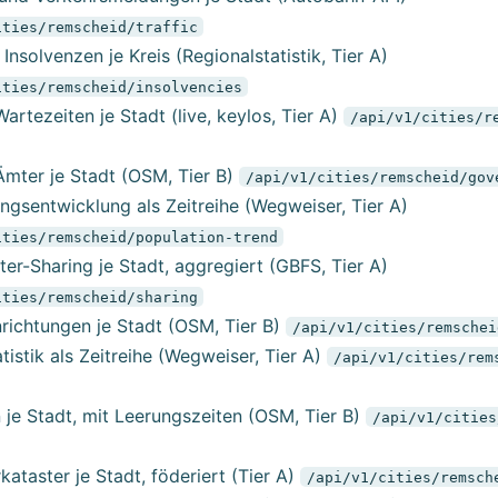
ities/remscheid/traffic
Insolvenzen je Kreis (Regionalstatistik, Tier A)
ities/remscheid/insolvencies
rtezeiten je Stadt (live, keylos, Tier A)
/api/v1/cities/r
mter je Stadt (OSM, Tier B)
/api/v1/cities/remscheid/gov
ngsentwicklung als Zeitreihe (Wegweiser, Tier A)
ities/remscheid/population-trend
er-Sharing je Stadt, aggregiert (GBFS, Tier A)
ities/remscheid/sharing
richtungen je Stadt (OSM, Tier B)
/api/v1/cities/remschei
tistik als Zeitreihe (Wegweiser, Tier A)
/api/v1/cities/rem
 je Stadt, mit Leerungszeiten (OSM, Tier B)
/api/v1/cities
ataster je Stadt, föderiert (Tier A)
/api/v1/cities/remsch