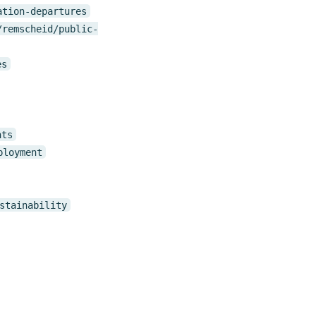
ation-departures
/remscheid/public-
es
nts
ployment
stainability