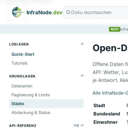
InfraNode
.dev
Infr
MCP
LOSLEGEN
Open-Da
Quick-Start
Tutorials
Offene Daten f
API: Wetter, Lu
GRUNDLAGEN
je Antwort. Ke
Datenarten
Alle InfraNode-
Paginierung & Limits
Städte
Stadt
Abdeckung & Status
Bundesland
Einwohner
API-REFERENZ
118