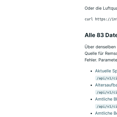
Oder die Luftqua
curl https://in
Alle 83 Dat
Über denselben 
Quelle für Remsc
Fehler. Paramete
Aktuelle Sp
/api/v1/c
Altersaufb
/api/v1/c
Amtliche B
/api/v1/c
Amtliche B