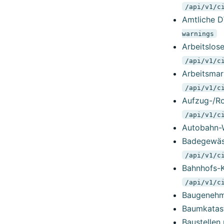
/api/v1/c
Amtliche D
warnings
Arbeitslos
/api/v1/c
Arbeitsmark
/api/v1/c
Aufzug-/Ro
/api/v1/c
Autobahn-W
Badegewäss
/api/v1/c
Bahnhofs-K
/api/v1/c
Baugenehmi
Baumkatast
Baustellen