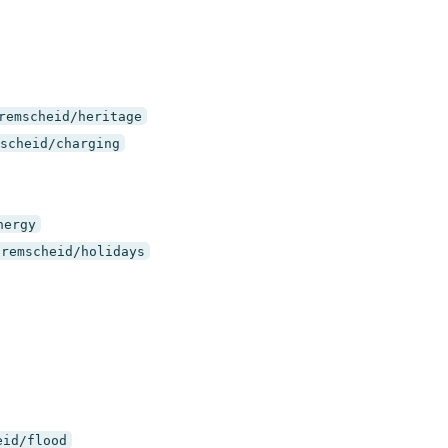
remscheid/heritage
scheid/charging
nergy
/remscheid/holidays
eid/flood