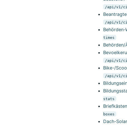
/api/v1/c
Beantragte 
/api/v1/c
Behörden-Wa
times
Behörden/Ä
Bevoelkeru
/api/v1/c
Bike-/Scoot
/api/v1/c
Bildungsein
Bildungssta
stats
Briefkästen
boxes
Dach-Solark