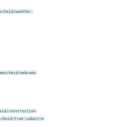
scheid/weather-
emscheid/webcams
eid/construction
scheid/tree-cadastre