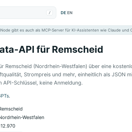
DE
|
EN
/
aNode gibt es auch als MCP-Server für KI-Assistenten wie Claude und
ta-API für Remscheid
ür Remscheid (Nordrhein-Westfalen) über eine kostenl
ftqualität, Strompreis und mehr, einheitlich als JSON m
in API-Schlüssel, keine Anmeldung.
GPTs
.
Remscheid
Nordrhein-Westfalen
112.970