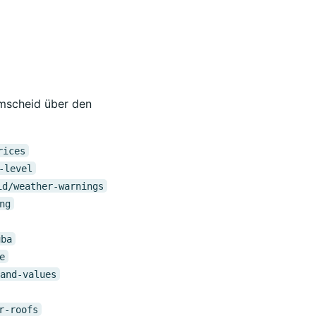
Remscheid über den
rices
-level
id/weather-warnings
ng
uba
e
and-values
r-roofs