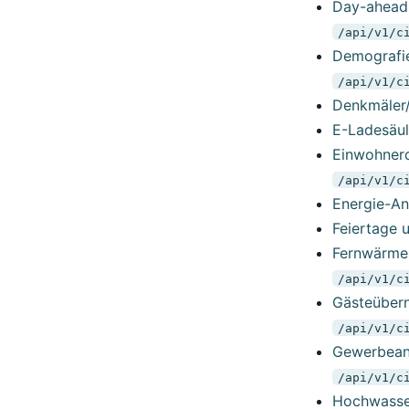
Day-ahead-
/api/v1/c
Demografie
/api/v1/c
Denkmäler/
E-Ladesäul
Einwohnerd
/api/v1/c
Energie-An
Feiertage u
Fernwärme-
/api/v1/c
Gästeübern
/api/v1/c
Gewerbean-
/api/v1/c
Hochwasser