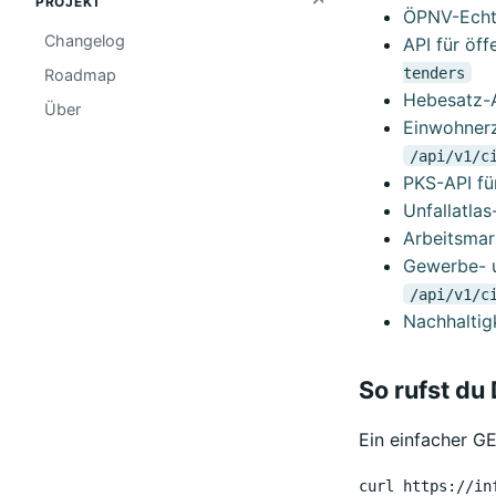
PROJEKT
ÖPNV-Echtz
Changelog
API für öf
tenders
Roadmap
Hebesatz-A
Über
Einwohnerz
/api/v1/c
PKS-API fü
Unfallatlas
Arbeitsmar
Gewerbe- u
/api/v1/c
Nachhaltig
So rufst du
Ein einfacher G
curl https://in